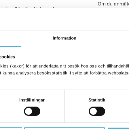
Om du anmäler
uter. Därefter förlorar du
behöver du sk
med information rörande
Läs mer om v
Gör du anmä
ättning ska kunna lämnas.
Information
Om du anmäle
(Öppnas i en ny flik)
r webbplats
skicka in anm
cookies
Läs mer om v
es (kakor) för att underlätta ditt besök hos oss och tillhandahåll
 kunna analysera besöksstatistik, i syfte att förbättra webbplats
nmälan?
Inställningar
Statistik
ka in anmälan via post.
ppnas i en ny flik)