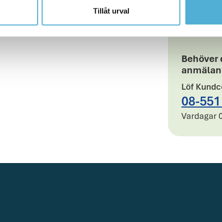
Tillåt urval
Behöver d
anmälan
Löf Kundc
08-551
Öppettider
Vardagar 0