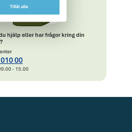
Tillåt alla
u hjälp eller har frågor kring din
?
enter
Telefonnummer till Löf Kundcen
(Klicka för att ringa upp)
 010 00
9.00 - 15.00