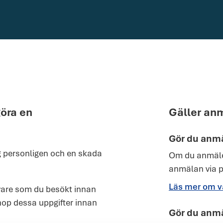
göra en
Gäller anm
Gör du anm
g personligen och en skada
Om du anmäle
anmälan via p
Läs mer om v
ivare som du besökt innan
ihop dessa uppgifter innan
Gör du anm