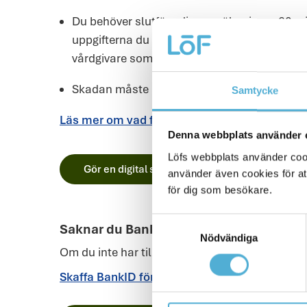
Du behöver slutföra din anmälan inom 60 min
uppgifterna du fyllt i. Var därför förberedd 
vårdgivare som är aktuella för ditt ärende.
Skadan måste ha varit undvikbar för att ers
Samtycke
Läs mer om vad försäkringen gäller för på vå
Denna webbplats använder 
Löfs webbplats använder cooki
Gör en digital skadeanmälan
använder även cookies för att
för dig som besökare.
Samtyckesval
Saknar du BankID för att göra digital a
Nödvändiga
Om du inte har tillgång till BankID kan du skic
(Ö
Skaffa BankID för att fylla i digital anmälan