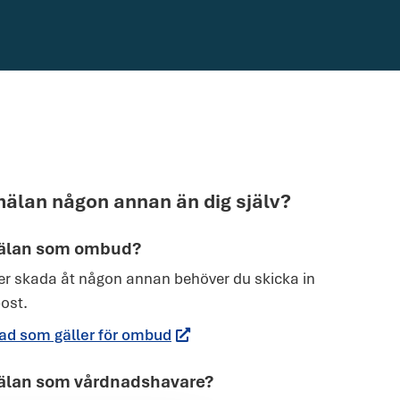
älan någon annan än dig själv?
älan som ombud?
r skada åt någon annan behöver du skicka in
ost.
(Öppnas i en ny flik)
ad som gäller för ombud
älan som vårdnadshavare?